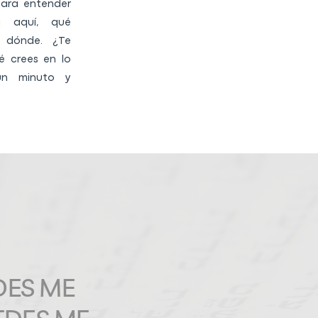
 para entender
 aquí, qué
 dónde. ¿Te
é crees en lo
un minuto y
DES ME