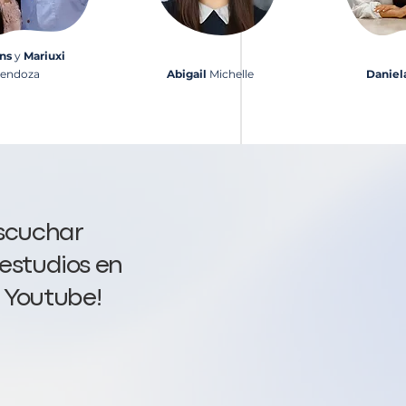
lns
y
Mariuxi
endoza
Abigail
Michelle
Daniel
escuchar
 estudios en
 Youtube!