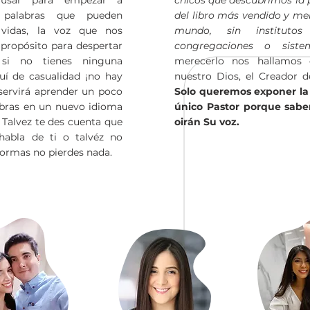
s usar para empezar a
chicos que descubrimos la 
s palabras que pueden
del libro más vendido y m
 vidas, la voz que nos
mundo, sin institutos 
 propósito para despertar
congregaciones o sistem
si no tienes ninguna
merecerlo nos hallamos 
uí de casualidad ¡no hay
nuestro Dios, el Creador d
servirá aprender un poco
Solo queremos exponer la 
labras en un nuevo idioma
único Pastor porque sab
r. Talvez te des cuenta que
oirán Su voz.
habla de ti o talvéz no
formas no pierdes nada.