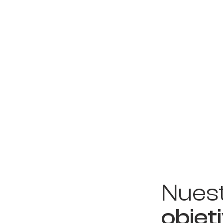
Nues
objet