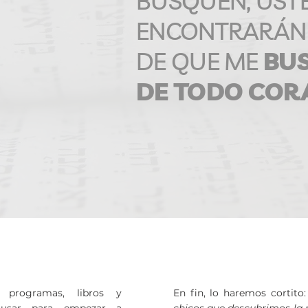
BUSQUEN, UST
ENCONTRARÁN 
DE QUE ME
BU
DE TODO COR
 programas, libros y
En fin, lo haremos cortito