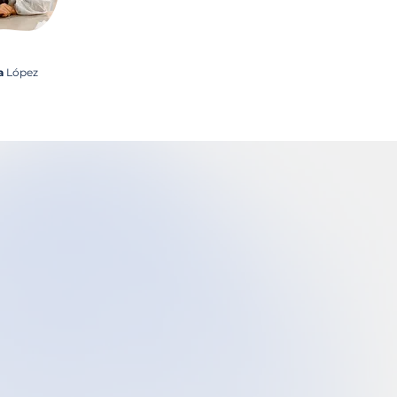
a
López