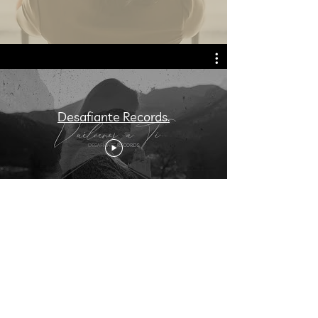
Desafiante Records.
S Á B A D O S
Ser Sanson No basta
09
:00 ARG
Mujeres de Oración
10:00 ARG
Estudio de Contexto
11:30 ARG