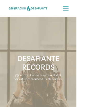
DESAFIANTE
RECORDS
¡Que todo lo que respire alabe al
Señor! Cantaremos tus alabanzas.