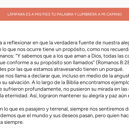
LÁMPARA ES A MIS PIES TU PALABRA Y LUMBRERA A MI CAMINO
a a reflexionar en que la verdadera fuente de nuestra aleg
 lo que nos ocurre tiene un propósito, como nos recuerda
omanos: “Y sabemos que a los que aman a Dios, todas las c
s que conforme a su propósito son llamados” (Romanos 8:
tades por las que estamos atravesando tienen un porqué.
se nos llama a declarar que, incluso en medio de la angu
n su salvación. A lo largo de la Biblia encontramos ejemp
 sufrieron profundamente, no pusieron su mirada en las 
la eternidad. Así, lograron mantener su alegría y paz aún
 lo que es pasajero y terrenal, siempre nos sentiremos 
rdemos que el mundo y sus deseos pasan, pero quien hac
a siempre.