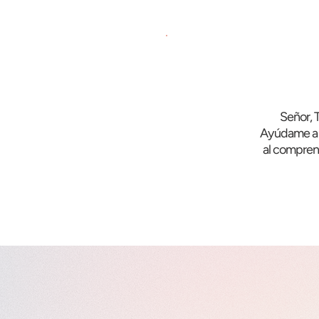
Señor, T
Ayúdame a e
al compren