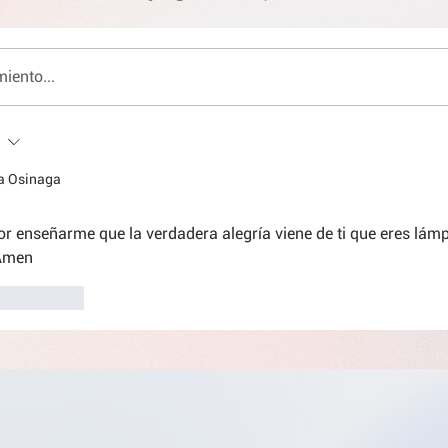
iento...
na Osinaga
or enseñarme que la verdadera alegría viene de ti que eres lám
Amen 
Responder