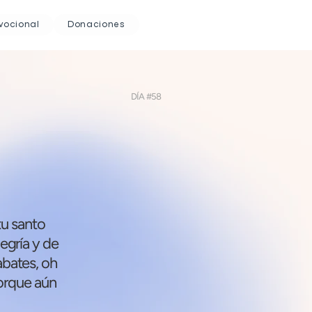
vocional
Donaciones
DÍA #58
tu santo
legría y de
abates, oh
porque aún