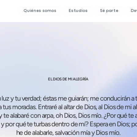
Quiénes somos
Estudios
Sé parte
De
EL DIOS DE MI ALEGRÍA
u luz y tu verdad; éstas me guiarán; me conducirán a 
 tus moradas. Entraré al altar de Dios, al Dios de mi a
y te alabaré con arpa, oh Dios, Dios mío. ¿Por qué te 
 y por qué te turbas dentro de mí? Espera en Dios; 
he de alabarle, salvación mía y Dios mío.