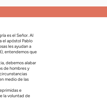
ría es el Señor. Al
 el apóstol Pablo
osas les ayudan a
28), entendemos que
stia, debemos alabar
los de hombres y
circunstancias
 en medio de las
deprimidas e
e la voluntad de