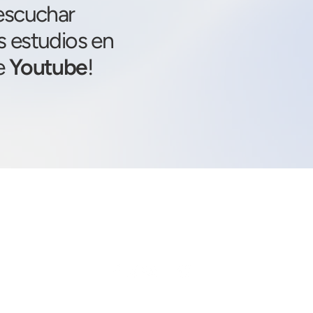
 escuchar
s estudios en
e
Youtube
!
S Á B A D O S
Ser Sanson No basta
09
:00 ARG
Mujeres de Oración
10:00 ARG
Estudio de Contexto
11:30 ARG
Su palabra es desafiante