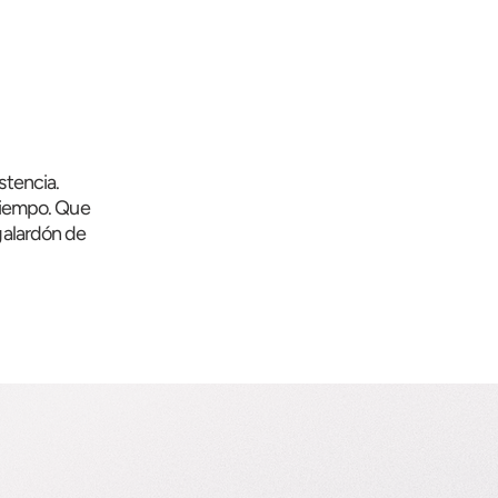
istencia.
tiempo. Que
galardón de