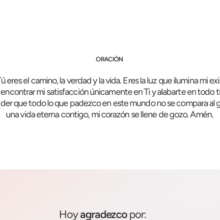
ORACIÓN
ú eres el camino, la verdad y la vida. Eres la luz que ilumina mi ex
ncontrar mi satisfacción únicamente en Ti y alabarte en todo 
der que todo lo que padezco en este mundo no se compara al 
una vida eterna contigo, mi corazón se llene de gozo. Amén.
Hoy
agradezco
por: