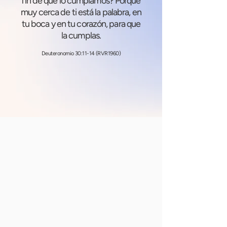
fin de que lo cumplamos? Porque
muy cerca de ti está la palabra, en
tu boca y en tu corazón, para que
la cumplas.
Deuteronomio 30:11-14 (RVR1960)