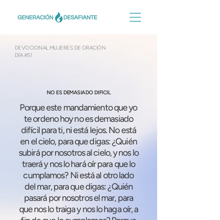
DEVOCIONAL MUJERES DE ORACIÓN
DÍA #51
NO ES DEMASIADO DIFICIL
Porque este mandamiento que yo
te ordeno hoy no es demasiado
difícil para ti, ni está lejos. No está
en el cielo, para que digas: ¿Quién
subirá por nosotros al cielo, y nos lo
traerá y nos lo hará oír para que lo
cumplamos? Ni está al otro lado
del mar, para que digas: ¿Quién
pasará por nosotros el mar, para
que nos lo traiga y nos lo haga oír, a