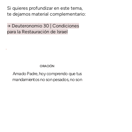
Si quieres profundizar en este tema,
te dejamos material complementario:
→
Deuteronomio 30 | Condiciones
para la Restauración de Israel
ORACIÓN
Amado Padre, hoy comprendo que tus
mandamientos no son pesados, no son
difíciles de cumplir. Yeshúa dijo:
“conocerán la verdad y la verdad los hará
libres” (Juan 8:32), y esto es lo que he
experimentado en mi vida al conocerte y
obedecerte: ¡soy realmente libre! Sigue
enseñándome, cambiando mi ser a través
de tus instrucciones. Guíame a toda
verdad. Te necesito, Padre, en cada área