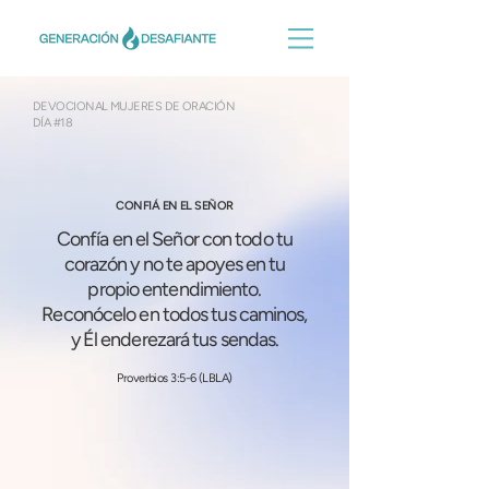
DEVOCIONAL MUJERES DE ORACIÓN
DÍA #18
CONFIÁ EN EL SEÑOR
Confía en el Señor con todo tu
corazón y no te apoyes en tu
propio entendimiento.
Reconócelo en todos tus caminos,
y Él enderezará tus sendas.
Proverbios 3:5-6 (LBLA)