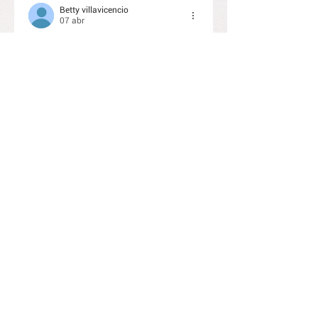
Betty villavicencio
07 abr
Señor perdón por  dudar,  por desconfiar  
de tí, sabiendo que muchas veces me 
has ayudado  gracias  por las 
bendiciones  por tu amor  en el nombre  
de tu hijo yeshua amén 
Editado
Me gusta
Responder
Rossy Martínez
07 abr
Hoy agradezco Abba, por toda la bondad 
que Usted hace conmigo y con mi 
familia!! Porque cuida de nosotros con 
mucho amor y nos sostiene en sus 
benditas manos para seguir caminando 
en su palabra!! Muchas gracias en el 
bendito nombre de nuestro Salvador 
YESHUA!! Amén 🙏 