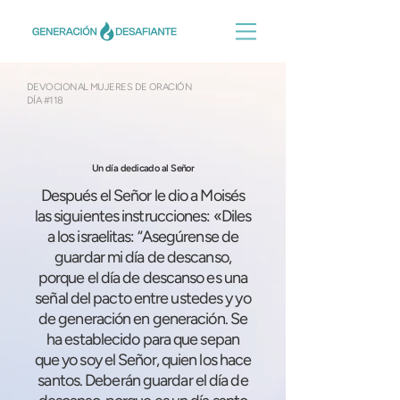
DEVOCIONAL MUJERES DE ORACIÓN
DÍA #118
Un día dedicado al Señor
Después el Señor le dio a Moisés
las siguientes instrucciones: «Diles
a los israelitas: “Asegúrense de
guardar mi día de descanso,
porque el día de descanso es una
señal del pacto entre ustedes y yo
de generación en generación. Se
ha establecido para que sepan
que yo soy el Señor, quien los hace
santos. Deberán guardar el día de