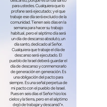
descanso, porque es un día santo
para ustedes. Cualquiera que lo
profane será ejecutado; y el que
trabaje ese día será excluido de la
comunidad. Tienen seis días en la
semana para hacer su trabajo
habitual, pero el séptimo día será
un día de descanso absoluto, un
día santo, dedicado al Señor.
Cualquiera que trabaje el día de
descanso será ejecutado. El
pueblo de Israel deberá guardar el
día de descanso y conmemorarlo
de generación en generación. Es
una obligación del pacto para
siempre. Es una señal perpetua de
mi pacto con el pueblo de Israel.
Pues en seis días el Señor hizo los
cielos y la tierra, pero en el séptimo
dejó de trabajar y descansó”».