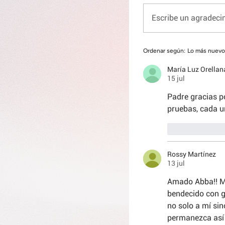
Escribe un agradecim
Ordenar según:
Lo más nuevo
María Luz Orella
15 jul
Padre gracias po
pruebas, cada u
Me gusta
Rossy Martínez
13 jul
Amado Abba!! Mu
bendecido con g
no solo a mí sin
permanezca así 