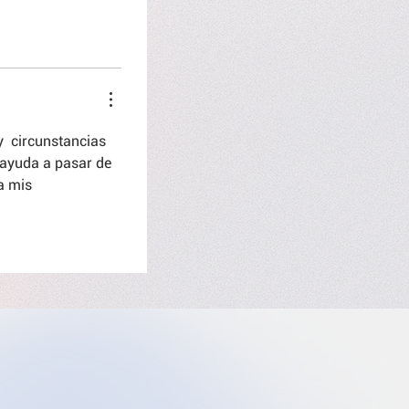
  circunstancias 
 ayuda a pasar de 
a mis 