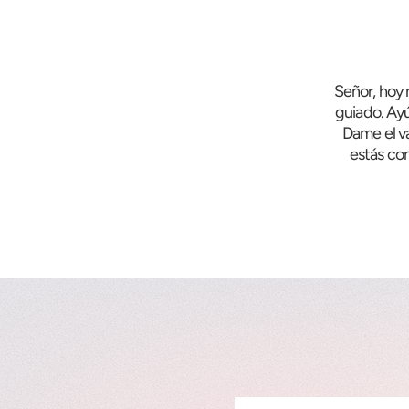
Señor, hoy
guiado. Ayú
Dame el va
estás co