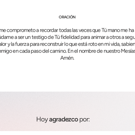
ORACIÓN
 me comprometo a recordar todas las veces que Tú mano me ha 
dame a ser un testigo de Tú fidelidad para animar a otros a segu
lor y la fuerza para reconstruir lo que está roto en mi vida, sabi
nmigo en cada paso del camino. En el nombre de nuestro Mesías
Amén.
Hoy
agradezco
por: