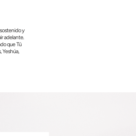
sostenido y
ir adelante.
endo que Tú
, Yeshúa,