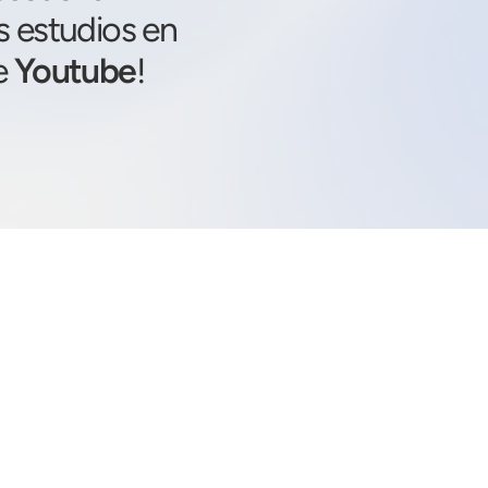
s estudios en
e
Youtube
!
S Á B A D O S
Ser Sanson No basta
09
:00 ARG
Mujeres de Oración
10:00 ARG
Estudio de Contexto
11:30 ARG
Su palabra es desafiante