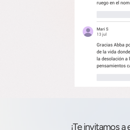
ruego en el nom
Me gusta
Mari S
13 jul
Gracias Abba po
de la vida dond
la desolación a 
pensamientos ca
Me gusta
¡Te invitamos a