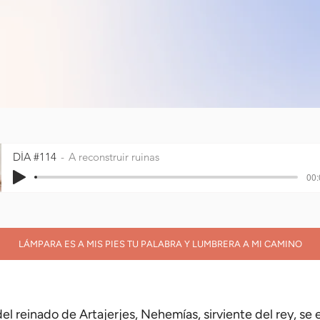
DÍA #114
A reconstruir ruinas
00:
LÁMPARA ES A MIS PIES TU PALABRA Y LUMBRERA A MI CAMINO
el reinado de Artajerjes, Nehemías, sirviente del rey, se 