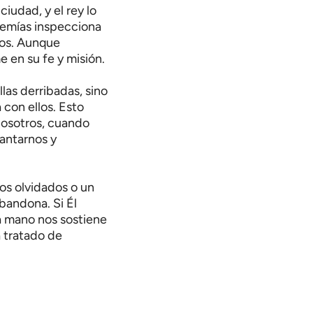
ciudad, y el rey lo
ehemías inspecciona
Dios. Aunque
 en su fe y misión.
las derribadas, sino
con ellos. Esto
 nosotros, cuando
vantarnos y
ños olvidados o un
bandona. Si Él
a mano nos sostiene
a tratado de