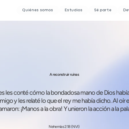
Quiénes somos
Estudios
Sé parte
De
A reconstruir ruinas
s les conté cómo la bondadosa mano de Dios habí
igo y les relaté lo que el rey me había dicho. Al oír 
amaron: ¡Manos a la obra! Y unieron la acción a la pal
Nehemías 2:18 (NVI)