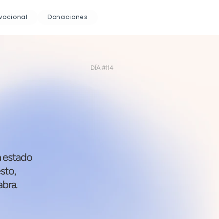
vocional
Donaciones
DÍA #114
a estado
esto,
abra.