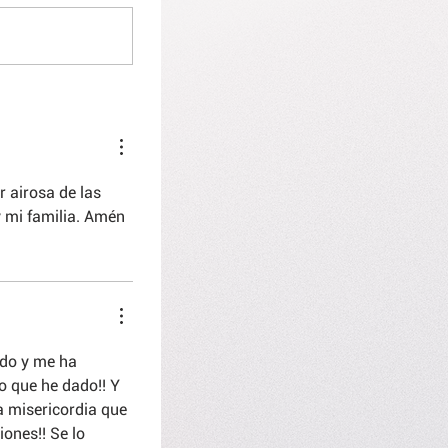
 airosa de las 
 mi familia. Amén 
do y me ha 
 que he dado!! Y 
a misericordia que 
ones!! Se lo 