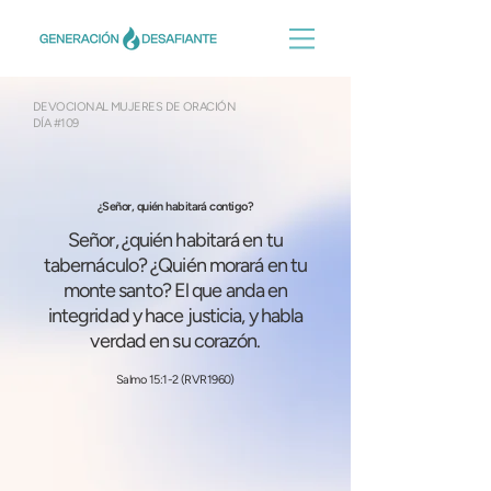
DEVOCIONAL MUJERES DE ORACIÓN
DÍA #109
¿Señor, quién habitará contigo?
Señor, ¿quién habitará en tu
tabernáculo? ¿Quién morará en tu
monte santo? El que anda en
integridad y hace justicia, y habla
verdad en su corazón.
Salmo 15:1-2 (RVR1960)