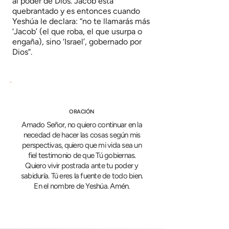
al poder de Dios. Jacob está
quebrantado y es entonces cuando
Yeshúa le declara: “no te llamarás más
‘Jacob’ (el que roba, el que usurpa o
engaña), sino ‘Israel’, gobernado por
Dios”.
ORACIÓN
Amado Señor, no quiero continuar en la
necedad de hacer las cosas según mis
perspectivas, quiero que mi vida sea un
fiel testimonio de que Tú gobiernas.
Quiero vivir postrada ante tu poder y
sabiduría. Tú eres la fuente de todo bien.
En el nombre de Yeshúa. Amén.