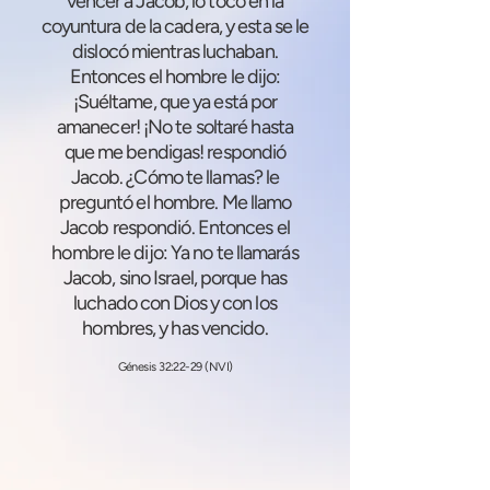
vencer a Jacob, lo tocó en la
coyuntura de la cadera, y esta se le
dislocó mientras luchaban.
Entonces el hombre le dijo:
¡Suéltame, que ya está por
amanecer! ¡No te soltaré hasta
que me bendigas! respondió
Jacob. ¿Cómo te llamas? le
preguntó el hombre. Me llamo
Jacob respondió. Entonces el
hombre le dijo: Ya no te llamarás
Jacob, sino Israel, porque has
luchado con Dios y con los
hombres, y has vencido.
Génesis 32:22-29 (NVI)